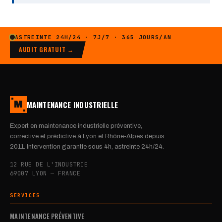
ASTREINTE 24H/24 · 7J/7 · 365 JOURS/AN
AUDIT GRATUIT →
MAINTENANCE INDUSTRIELLE
M
Expert en maintenance industrielle préventive,
corrective et prédictive à Lyon et Rhône-Alpes depuis
2011. Intervention garantie sous 4h, astreinte 24h/24.
12 RUE DE L'INDUSTRIE
69007 LYON — FRANCE
SERVICES
MAINTENANCE PRÉVENTIVE