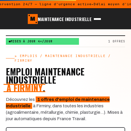
ervention 24/7 — ligne d'urgence active
Délai moyen d'in
MAINTENANCE INDUSTRIELLE
M
MISES À JOUR 4×/JOUR
1 OFFRES
» EMPLOIS / MAINTENANCE INDUSTRIELLE /
FIRMINY
EMPLOI MAINTENANCE
INDUSTRIELLE
À FIRMINY
.
Découvrez les
1 offres d'emploi de maintenance
industrielle
à Firminy, dans toutes les industries
(agroalimentaire, métallurgie, chimie, plasturgie…). Mises à
jour automatiques depuis France Travail.