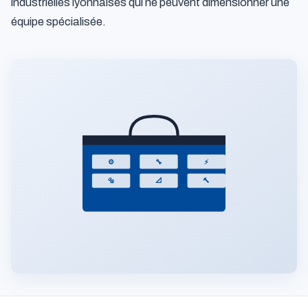
industrielles lyonnaises qui ne peuvent dimensionner une
équipe spécialisée.
⚙
🔧
⚡
🔩
📐
🔨