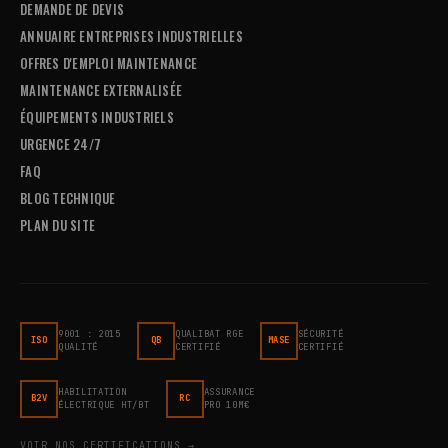
DEMANDE DE DEVIS
ANNUAIRE ENTREPRISES INDUSTRIELLES
OFFRES D'EMPLOI MAINTENANCE
MAINTENANCE EXTERNALISÉE
ÉQUIPEMENTS INDUSTRIELS
URGENCE 24/7
FAQ
BLOG TECHNIQUE
PLAN DU SITE
9001 : 2015
QUALIBAT RGE
SÉCURITÉ
ISO
QB
MASE
QUALITÉ
CERTIFIÉ
CERTIFIÉ
HABILITATION
ASSURANCE
B2V
RC
ÉLECTRIQUE HT/BT
PRO 10M€
VOIR NOS CERTIFICATIONS →