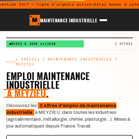
vention 24/7 — ligne d'urgence active
Délai moyen d'inte
MAINTENANCE INDUSTRIELLE
M
MISES À JOUR 4×/JOUR
2 OFFRES
» EMPLOIS / MAINTENANCE INDUSTRIELLE /
MEYZIEU
EMPLOI MAINTENANCE
INDUSTRIELLE
À MEYZIEU
.
Découvrez les
2 offres d'emploi de maintenance
industrielle
à MEYZIEU, dans toutes les industries
(agroalimentaire, métallurgie, chimie, plasturgie…). Mises à
jour automatiques depuis France Travail.