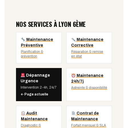
NOS SERVICES À LYON 6ÈME
Maintenance
Maintenance
Préventive
Corrective
Planification &
Réparation & remise
prévention
en état
Dépannage
Maintenance
Urgence
24h/7j
Intervention 2-4h, 24/7
Astreinte & disponibilité
← Page actuelle
Audit
Contrat de
Maintenance
Maintenance
Diagnostic &
Forfait mensuel & SLA