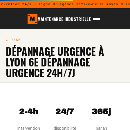
ervention 24/7 — ligne d'urgence active
Délai moyen d'in
MAINTENANCE INDUSTRIELLE
M
» PAGE
DÉPANNAGE URGENCE À
LYON 6E DÉPANNAGE
URGENCE 24H/7J
2-4h
24/7
365j
intervention
disponibilité
par an